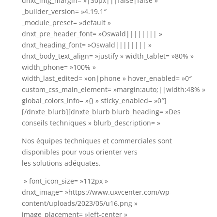
dnxt_img_margin= »|30px|||false|false »
_builder_version= »4.19.1″
_module_preset= »default »
dnxt_pre_header_font= »Oswald|||||||| »
dnxt_heading_font= »Oswald|||||||| »
dnxt_body_text_align= »justify » width_tablet= »80% »
width_phone= »100% »
width_last_edited= »on|phone » hover_enabled= »0″
custom_css_main_element= »margin:auto;||width:48% »
global_colors_info= »{} » sticky_enabled= »0″]
[/dnxte_blurb][dnxte_blurb blurb_heading= »Des
conseils techniques » blurb_description= »
Nos équipes techniques et commerciales sont
disponibles pour vous orienter vers
les solutions adéquates.
» font_icon_size= »112px »
dnxt_image= »https://www.uxvcenter.com/wp-
content/uploads/2023/05/u16.png »
image_placement= »left-center »