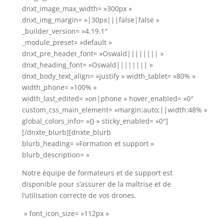
dnxt_image_max_width= »300px »
dnxt_img_margin= »|30px|||false|false »
_builder_version= »4.19.1″
_module_preset= »default »
dnxt_pre_header_font= »Oswald|||||||| »
dnxt_heading_font= »Oswald|||||||| »
dnxt_body_text_align= »justify » width_tablet= »80% »
width_phone= »100% »
width_last_edited= »on|phone » hover_enabled= »0″
custom_css_main_element= »margin:auto;||width:48% »
global_colors_info= »{} » sticky_enabled= »0″]
[/dnxte_blurb][dnxte_blurb
blurb_heading= »Formation et support »
blurb_description= »
Notre équipe de formateurs et de support est
disponible pour s’assurer de la
maîtrise et de
l’utilisation correcte de vos drones.
» font_icon_size= »112px »