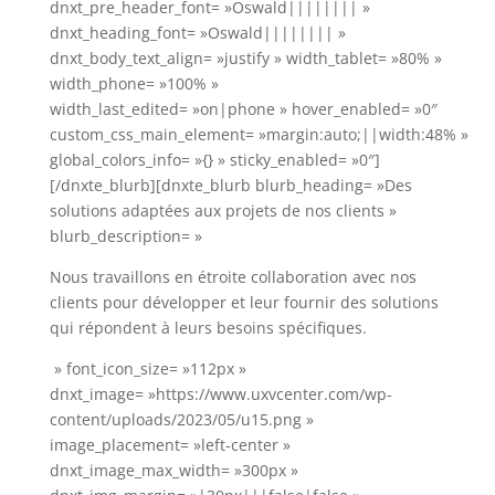
dnxt_pre_header_font= »Oswald|||||||| »
dnxt_heading_font= »Oswald|||||||| »
dnxt_body_text_align= »justify » width_tablet= »80% »
width_phone= »100% »
width_last_edited= »on|phone » hover_enabled= »0″
custom_css_main_element= »margin:auto;||width:48% »
global_colors_info= »{} » sticky_enabled= »0″]
[/dnxte_blurb][dnxte_blurb blurb_heading= »Des
solutions adaptées aux projets de nos clients »
blurb_description= »
Nous travaillons en étroite collaboration avec nos
clients pour développer et leur
fournir des solutions
qui répondent à leurs besoins spécifiques.
» font_icon_size= »112px »
dnxt_image= »https://www.uxvcenter.com/wp-
content/uploads/2023/05/u15.png »
image_placement= »left-center »
dnxt_image_max_width= »300px »