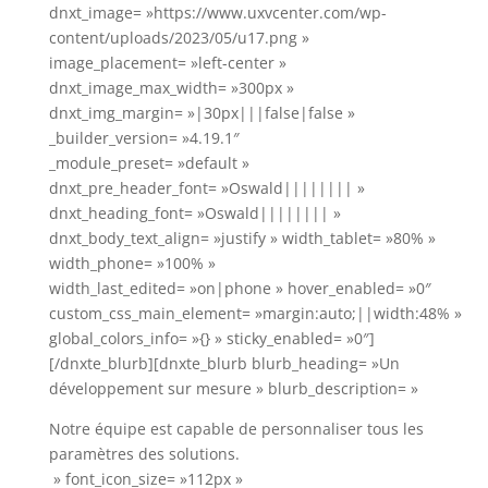
dnxt_image= »https://www.uxvcenter.com/wp-
content/uploads/2023/05/u17.png »
image_placement= »left-center »
dnxt_image_max_width= »300px »
dnxt_img_margin= »|30px|||false|false »
_builder_version= »4.19.1″
_module_preset= »default »
dnxt_pre_header_font= »Oswald|||||||| »
dnxt_heading_font= »Oswald|||||||| »
dnxt_body_text_align= »justify » width_tablet= »80% »
width_phone= »100% »
width_last_edited= »on|phone » hover_enabled= »0″
custom_css_main_element= »margin:auto;||width:48% »
global_colors_info= »{} » sticky_enabled= »0″]
[/dnxte_blurb][dnxte_blurb blurb_heading= »Un
développement sur mesure » blurb_description= »
Notre équipe est capable de personnaliser tous les
paramètres des solutions.
» font_icon_size= »112px »