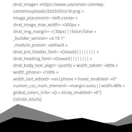
dnxt_image= »https://www.uxvcenter.com/wp-
content/uploads/2023/05/u18.png »
image_placement= »left-center »
dnxt_image_max_width= »300px »
dnxt_img_margin= »|30px|||false|false »
_builder_version= »4.19.1″
_module_preset= »default »
dnxt_pre_header_font= »Oswald|||||||| »
dnxt_heading_font= »Oswald|||||||| »
dnxt_body_text_align= »justify » width_tablet= »80% »
width_phone= »100% »
width_last_edited= »on|phone » hover_enabled= »0″
custom_css_main_element= »margin:auto;||width:48% »
global_colors_info= »{} » sticky_enabled= »0″]
[/dnxte_blurb]