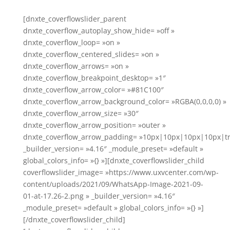
[dnxte_coverflowslider_parent
dnxte_coverflow_autoplay_show_hide= »off »
dnxte_coverflow_loop= »on »
dnxte_coverflow_centered_slides= »on »
dnxte_coverflow_arrows= »on »
dnxte_coverflow_breakpoint_desktop= »1″
dnxte_coverflow_arrow_color= »#81C100″
dnxte_coverflow_arrow_background_color= »RGBA(0,0,0,0) »
dnxte_coverflow_arrow_size= »30″
dnxte_coverflow_arrow_position= »outer »
dnxte_coverflow_arrow_padding= »10px|10px|10px|10px|tr
_builder_version= »4.16″ _module_preset= »default »
global_colors_info= »{} »][dnxte_coverflowslider_child
coverflowslider_image= »https://www.uxvcenter.com/wp-
content/uploads/2021/09/WhatsApp-Image-2021-09-
01-at-17.26-2.png » _builder_version= »4.16″
_module_preset= »default » global_colors_info= »{} »]
[/dnxte_coverflowslider_child]