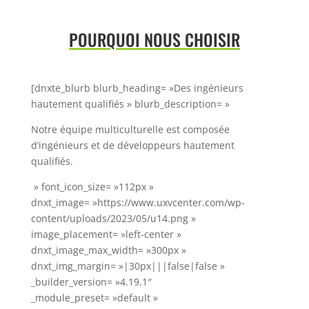
POURQUOI NOUS CHOISIR
[dnxte_blurb blurb_heading= »Des ingénieurs
hautement qualifiés » blurb_description= »
Notre équipe multiculturelle est composée
d’ingénieurs et de développeurs
hautement
qualifiés.
» font_icon_size= »112px »
dnxt_image= »https://www.uxvcenter.com/wp-
content/uploads/2023/05/u14.png »
image_placement= »left-center »
dnxt_image_max_width= »300px »
dnxt_img_margin= »|30px|||false|false »
_builder_version= »4.19.1″
_module_preset= »default »